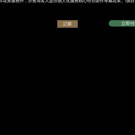
鮮花束服務外，亦會為客人提供個人化服務精心特別製作專屬花束。(價目由
立即付
訂購